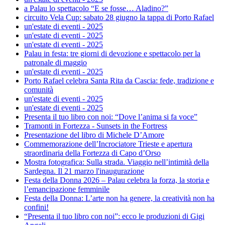
a Palau lo spettacolo “E se fosse… Aladino?”
circuito Vela Cup: sabato 28 giugno la tappa di Porto Rafael
un'estate di eventi - 2025
un'estate di eventi - 2025
un'estate di eventi - 2025
Palau in festa: tre giorni di devozione e spettacolo per la
patronale di maggio
un'estate di eventi - 2025
Porto Rafael celebra Santa Rita da Cascia: fede, tradizione e
comunità
un'estate di eventi - 2025
un'estate di eventi - 2025
Presenta il tuo libro con noi: “Dove l’anima si fa voce”
Tramonti in Fortezza - Sunsets in the Fortress
Presentazione del libro di Michele D’Amore
Commemorazione dell’Incrociatore Trieste e apertura
straordinaria della Fortezza di Capo d’Orso
Mostra fotografica: Sulla strada. Viaggio nell’intimità della
Sardegna. Il 21 marzo l'inaugurazione
Festa della Donna 2026 – Palau celebra la forza, la storia e
l’emancipazione femminile
Festa della Donna: L’arte non ha genere, la creatività non ha
confini!
“Presenta il tuo libro con noi”: ecco le produzioni di Gigi