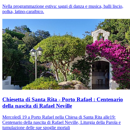
Nella programmazione estiva: saggi di danza e musica, balli liscio,
polka, latino-caraibico.
Chiesetta di Santa Rita - Porto Rafael : Centenario
della nascita di Rafael Neville
Mercoledì 19 a Porto Rafael nella Chiesa di Santa Rita alle19:
Centenario della nascita di Rafael Neville, Liturgia della Parola e
tumulazione delle sue spoglie mortali