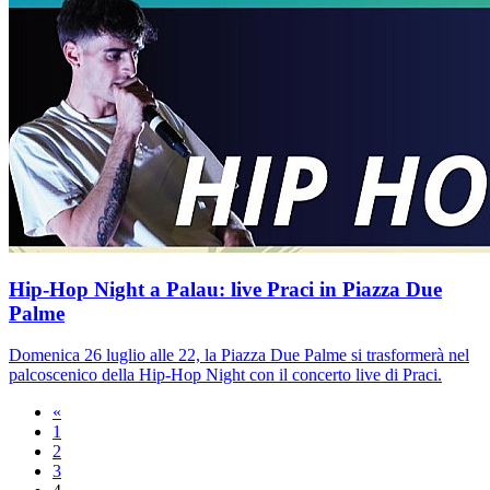
Hip-Hop Night a Palau: live Praci in Piazza Due
Palme
Domenica 26 luglio alle 22, la Piazza Due Palme si trasformerà nel
palcoscenico della Hip-Hop Night con il concerto live di Praci.
«
1
2
3