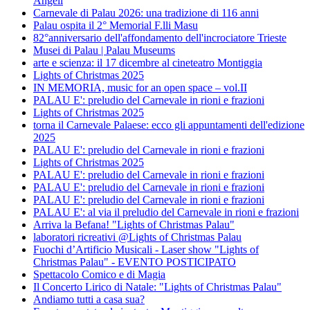
Angeli
Carnevale di Palau 2026: una tradizione di 116 anni
Palau ospita il 2° Memorial F.lli Masu
82°anniversario dell'affondamento dell'incrociatore Trieste
Musei di Palau | Palau Museums
arte e scienza: il 17 dicembre al cineteatro Montiggia
Lights of Christmas 2025
IN MEMORIA, music for an open space – vol.II
PALAU E': preludio del Carnevale in rioni e frazioni
Lights of Christmas 2025
torna il Carnevale Palaese: ecco gli appuntamenti dell'edizione
2025
PALAU E': preludio del Carnevale in rioni e frazioni
Lights of Christmas 2025
PALAU E': preludio del Carnevale in rioni e frazioni
PALAU E': preludio del Carnevale in rioni e frazioni
PALAU E': preludio del Carnevale in rioni e frazioni
PALAU E': al via il preludio del Carnevale in rioni e frazioni
Arriva la Befana! "Lights of Christmas Palau"
laboratori ricreativi @Lights of Christmas Palau
Fuochi d’Artificio Musicali - Laser show "Lights of
Christmas Palau" - EVENTO POSTICIPATO
Spettacolo Comico e di Magia
Il Concerto Lirico di Natale: "Lights of Christmas Palau"
Andiamo tutti a casa sua?