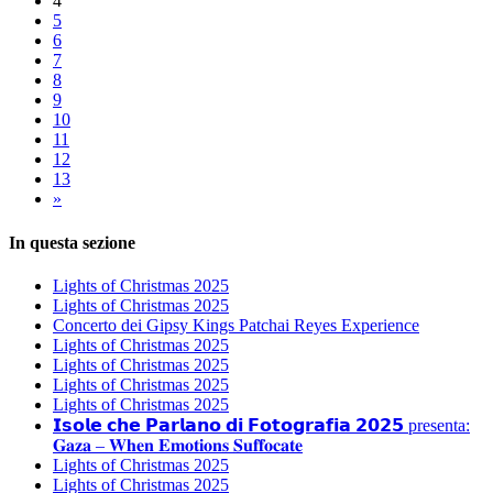
4
5
6
7
8
9
10
11
12
13
»
In questa sezione
Lights of Christmas 2025
Lights of Christmas 2025
Concerto dei Gipsy Kings Patchai Reyes Experience
Lights of Christmas 2025
Lights of Christmas 2025
Lights of Christmas 2025
Lights of Christmas 2025
𝗜𝘀𝗼𝗹𝗲 𝗰𝗵𝗲 𝗣𝗮𝗿𝗹𝗮𝗻𝗼 𝗱𝗶 𝗙𝗼𝘁𝗼𝗴𝗿𝗮𝗳𝗶𝗮 𝟮𝟬𝟮𝟱 presenta:
𝐆𝐚𝐳𝐚 – 𝐖𝐡𝐞𝐧 𝐄𝐦𝐨𝐭𝐢𝐨𝐧𝐬 𝐒𝐮𝐟𝐟𝐨𝐜𝐚𝐭𝐞
Lights of Christmas 2025
Lights of Christmas 2025