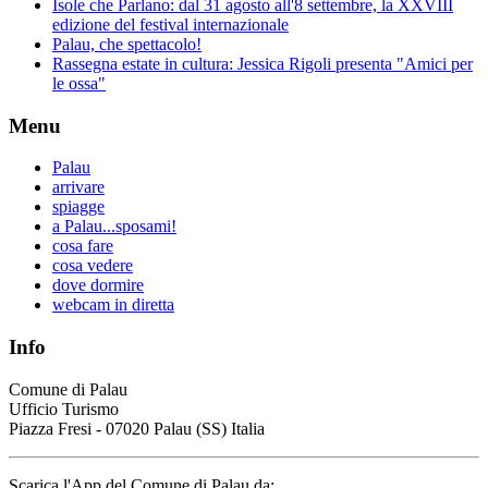
Isole che Parlano: dal 31 agosto all'8 settembre, la XXVIII
edizione del festival internazionale
Palau, che spettacolo!
Rassegna estate in cultura: Jessica Rigoli presenta "Amici per
le ossa"
Menu
Palau
arrivare
spiagge
a Palau...sposami!
cosa fare
cosa vedere
dove dormire
webcam in diretta
Info
Comune di Palau
Ufficio Turismo
Piazza Fresi - 07020 Palau (SS) Italia
Scarica l'App del Comune di Palau da: