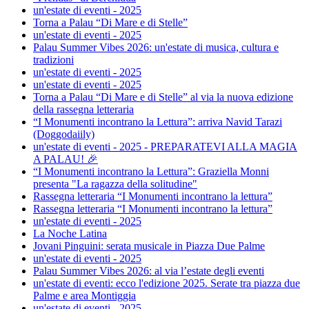
un'estate di eventi - 2025
Torna a Palau “Di Mare e di Stelle”
un'estate di eventi - 2025
Palau Summer Vibes 2026: un'estate di musica, cultura e
tradizioni
un'estate di eventi - 2025
un'estate di eventi - 2025
Torna a Palau “Di Mare e di Stelle” al via la nuova edizione
della rassegna letteraria
“I Monumenti incontrano la Lettura”: arriva Navid Tarazi
(Doggodaiily)
un'estate di eventi - 2025 - PREPARATEVI ALLA MAGIA
A PALAU! 🎉
“I Monumenti incontrano la Lettura”: Graziella Monni
presenta "La ragazza della solitudine"
Rassegna letteraria “I Monumenti incontrano la lettura”
Rassegna letteraria “I Monumenti incontrano la lettura”
un'estate di eventi - 2025
La Noche Latina
Jovani Pinguini: serata musicale in Piazza Due Palme
un'estate di eventi - 2025
Palau Summer Vibes 2026: al via l’estate degli eventi
un'estate di eventi: ecco l'edizione 2025. Serate tra piazza due
Palme e area Montiggia
un'estate di eventi - 2025