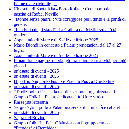
Palme e area Montiggia
Chiesetta di Santa Rita - Porto Rafael : Centenario della
nascita di Rafael Neville
"Donne senza paura": vite coraggiose per i diritti e la parità di
genere.
“La civiltà degli stazzi”: La Gallura dal Medioevo all’età
moderna
Aspettando di Mare e di Stelle - edizione 2025
Mario Biondi in concerto a Palau: prenotazioni dal 17 al 27
luglio
Aspettando di Mare e di Stelle - edizione 2025
Il mare tra le pagine: un viaggio tra lettura e creatività per i più
piccoli
un'estate di eventi - 2025
un'estate di eventi - 2025
Hip-Hop Night a Palau: live Praci in Piazza Due Palme
un'estate di eventi - 2025
"Tradizioni in Festa": la manifestazione, organizzata dal
Gruppo Folk Lu Palau, dedicata al folklore sardo
Rassegna letteraria
Sergio Sgrilli porta a Palau una serata di comicità e cabaret
un'estate di eventi - 2025
Sagra del Bovino
Gruppo folk “Lu Palau” Musica con il gruppo etnico
“Prendas” di Berchidda