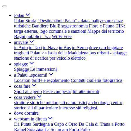
Palau
Palau
Storia
"Destinazione Palau" - data analitycs presenze
turistiche
Bandiere Blu
Enogastronomia
Flora e Fauna
CIN:
targa esterna, logo comunale e sanzioni
Mappe del territorio
Bagni pubblici - wc
Wi-Fi Free
arrivare
in Auto
in Taxi
in Nave
in Bus
in Aereo
dove parcheggiare
traghetti Palau >< Isola della Maddalena
bus urbani - spiagge
stazione di ricarica per veicolo elettrico
spiagge
Spiagge
Le immersioni
a Palau...sposami!
Location
tariffe e regolamento
Contatti
Galleria fotografica
cosa fare
Sport all'aperto
Feste campestri
Intrattenimenti
cosa vedere
strutture storiche militari
siti naturalistici
archeologia
centro
storico
siti di particolare interesse
siti religiosi
dove dormire
webcam in diretta
Da Punta Sardegna a Capo d'Orso
Da Cala di Trana a Porto
Rafael
Spiaggia La Sciumara
Porto Pollo