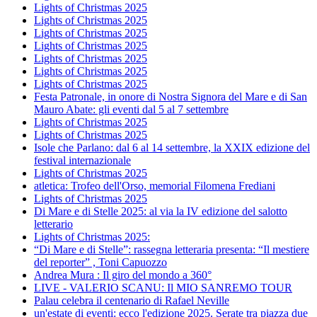
Lights of Christmas 2025
Lights of Christmas 2025
Lights of Christmas 2025
Lights of Christmas 2025
Lights of Christmas 2025
Lights of Christmas 2025
Lights of Christmas 2025
Festa Patronale, in onore di Nostra Signora del Mare e di San
Mauro Abate: gli eventi dal 5 al 7 settembre
Lights of Christmas 2025
Lights of Christmas 2025
Isole che Parlano: dal 6 al 14 settembre, la XXIX edizione del
festival internazionale
Lights of Christmas 2025
atletica: Trofeo dell'Orso, memorial Filomena Frediani
Lights of Christmas 2025
Di Mare e di Stelle 2025: al via la IV edizione del salotto
letterario
Lights of Christmas 2025:
“Di Mare e di Stelle”: rassegna letteraria presenta: “Il mestiere
del reporter” , Toni Capuozzo
Andrea Mura : Il giro del mondo a 360°
LIVE - VALERIO SCANU: Il MIO SANREMO TOUR
Palau celebra il centenario di Rafael Neville
un'estate di eventi: ecco l'edizione 2025. Serate tra piazza due