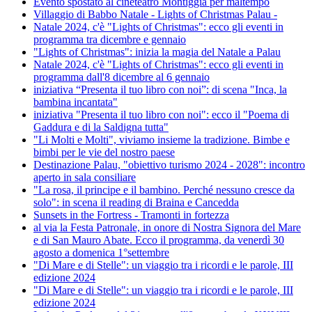
Evento spostato al cineteatro Montiggia per maltempo
Villaggio di Babbo Natale - Lights of Christmas Palau -
Natale 2024, c'è "Lights of Christmas": ecco gli eventi in
programma tra dicembre e gennaio
"Lights of Christmas": inizia la magia del Natale a Palau
Natale 2024, c'è "Lights of Christmas": ecco gli eventi in
programma dall'8 dicembre al 6 gennaio
iniziativa “Presenta il tuo libro con noi”: di scena "Inca, la
bambina incantata"
iniziativa "Presenta il tuo libro con noi": ecco il "Poema di
Gaddura e di la Saldigna tutta"
"Li Molti e Molti", viviamo insieme la tradizione. Bimbe e
bimbi per le vie del nostro paese
Destinazione Palau, "obiettivo turismo 2024 - 2028": incontro
aperto in sala consiliare
"La rosa, il principe e il bambino. Perché nessuno cresce da
solo": in scena il reading di Braina e Cancedda
Sunsets in the Fortress - Tramonti in fortezza
al via la Festa Patronale, in onore di Nostra Signora del Mare
e di San Mauro Abate. Ecco il programma, da venerdì 30
agosto a domenica 1°settembre
"Di Mare e di Stelle": un viaggio tra i ricordi e le parole, III
edizione 2024
"Di Mare e di Stelle": un viaggio tra i ricordi e le parole, III
edizione 2024