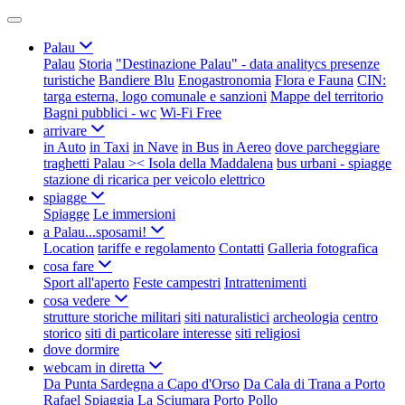
Palau
Palau
Storia
"Destinazione Palau" - data analitycs presenze
turistiche
Bandiere Blu
Enogastronomia
Flora e Fauna
CIN:
targa esterna, logo comunale e sanzioni
Mappe del territorio
Bagni pubblici - wc
Wi-Fi Free
arrivare
in Auto
in Taxi
in Nave
in Bus
in Aereo
dove parcheggiare
traghetti Palau >< Isola della Maddalena
bus urbani - spiagge
stazione di ricarica per veicolo elettrico
spiagge
Spiagge
Le immersioni
a Palau...sposami!
Location
tariffe e regolamento
Contatti
Galleria fotografica
cosa fare
Sport all'aperto
Feste campestri
Intrattenimenti
cosa vedere
strutture storiche militari
siti naturalistici
archeologia
centro
storico
siti di particolare interesse
siti religiosi
dove dormire
webcam in diretta
Da Punta Sardegna a Capo d'Orso
Da Cala di Trana a Porto
Rafael
Spiaggia La Sciumara
Porto Pollo