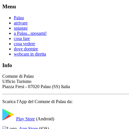
Menu
Palau
arrivare
spiagge
a Palau...sposami!
cosa fare
cosa vedere
dove dormire
webcam in diretta
Info
Comune di Palau
Ufficio Turismo
Piazza Fresi - 07020 Palau (SS) Italia
Scarica l'App del Comune di Palau da:
Play Store
(Android)
App Store
(iOS)