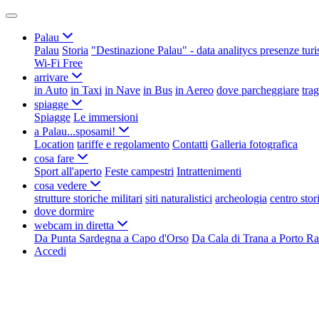
Palau
Palau
Storia
"Destinazione Palau" - data analitycs presenze turi
Wi-Fi Free
arrivare
in Auto
in Taxi
in Nave
in Bus
in Aereo
dove parcheggiare
tra
spiagge
Spiagge
Le immersioni
a Palau...sposami!
Location
tariffe e regolamento
Contatti
Galleria fotografica
cosa fare
Sport all'aperto
Feste campestri
Intrattenimenti
cosa vedere
strutture storiche militari
siti naturalistici
archeologia
centro stor
dove dormire
webcam in diretta
Da Punta Sardegna a Capo d'Orso
Da Cala di Trana a Porto Ra
Accedi