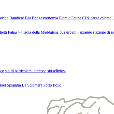
stiche
Bandiere Blu
Enogastronomia
Flora e Fauna
CIN: targa esterna,
ghetti Palau >< Isola della Maddalena
bus urbani - spiagge
stazione di ri
ico
siti di particolare interesse
siti religiosi
fael
Spiaggia La Sciumara
Porto Pollo