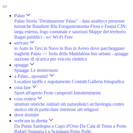
Palau
Palau
Storia
"Destinazione Palau" - data analitycs presenze
turistiche
Bandiere Blu
Enogastronomia
Flora e Fauna
CIN:
targa esterna, logo comunale e sanzioni
Mappe del territorio
Bagni pubblici - wc
Wi-Fi Free
arrivare
in Auto
in Taxi
in Nave
in Bus
in Aereo
dove parcheggiare
traghetti Palau >< Isola della Maddalena
bus urbani - spiagge
stazione di ricarica per veicolo elettrico
spiagge
Spiagge
Le immersioni
a Palau...sposami!
Location
tariffe e regolamento
Contatti
Galleria fotografica
cosa fare
Sport all'aperto
Feste campestri
Intrattenimenti
cosa vedere
strutture storiche militari
siti naturalistici
archeologia
centro
storico
siti di particolare interesse
siti religiosi
dove dormire
webcam in diretta
Da Punta Sardegna a Capo d'Orso
Da Cala di Trana a Porto
Rafael
Spiaggia La Sciumara
Porto Pollo