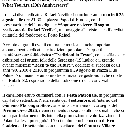
What You Are (20th Anniversary)”
.
Le iniziative dedicate a Rafael Neville si concluderanno
martedì 25
agosto
, alle ore 21.30 in piazza Popoli d’Europa, con la
presentazione del libro digitale
“Sognare e vivere. Il sogno
realizzato da Rafael Neville”
, un omaggio alla visione e all’eredità
culturale del fondatore di Porto Rafael.
Accanto ai grandi eventi culturali e musicali, anche importanti
appuntamenti dedicati alle tradizioni popolari. Tra questi, la
manifestazione folkloristica
“Tradizioni in Festa”
, con la sfilata e le
esibizioni dei gruppi folk della Sardegna (19 luglio) e il grande
evento musicale
“Back to the Future”
, dedicato ai successi degli
anni ’90, 2000 e 2010, in programma il 29 agosto in Piazza Due
Palme. Non mancheranno inoltre le iniziative gastronomiche curate
dai
Fidali ’82
, espressione della tradizione e della convivialità
palaese.
Il cartellone estivo culminerà con la
Festa Patronale
, in programma
dal 4 al 6 settembre. Nella serata del
4 settembre
, all’interno del
Giuliano Marongiu Show
, si terrà la cerimonia di consegna del
Premio Orso 2026
, riconoscimento assegnato alle personalità che si
sono particolarmente distinte nella promozione e valorizzazione di
Palau. La festa proseguirà il 5 settembre con il concerto di
Ero
Caddeo
e il 6 settembre con gli spettacoli del
Country Village