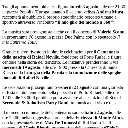
Tra gli appuntamenti più attesi figura
lunedì 3 agosto
, alle ore 21.30
in piazza Popoli d’Europa, quando il celebre velista
Andrea Mura
racconterà al pubblico il proprio straordinario percorso umano e
sportivo attraverso l’incontro
“Il mio giro del mondo a 360°”
.
La musica sarà protagonista anche con il concerto di
Valerio Scanu
,
in programma l’8 agosto in piazza Due Palme con lo spettacolo
Il
mio Sanremo Tour
.
Grande rilievo rivestono inoltre le celebrazioni per il
Centenario
della nascita di Rafael Neville
, fondatore di Porto Rafael e figura
centrale nella storia del territorio. Le iniziative prenderanno il via
mercoledì 19 agosto
, alle ore 19.00 presso la Chiesetta di Santa
Rita, con la
Liturgia della Parola e la tumulazione delle spoglie
mortali di Rafael Neville
.
Le celebrazioni proseguiranno
venerdì 21 agosto
con una giornata
di festa e intrattenimento nella piazzetta di Porto Rafael: dalle ore
12.00 alle 23.00 il pubblico potrà assistere alle esibizioni di
Street
Serenade & Italodisco Party Band
, tra musica dal vivo e dj set.
Il momento culminante del Centenario sarà
sabato 22 agosto
, alle
ore 22.00, nella suggestiva cornice della
Fortezza di Monte Altura
,
con la presentazione di
Max De Tomassi
di Rai Radio 1 e il
concerto di
Mario Biondi
, protagonista dello spettacolo
“This Is