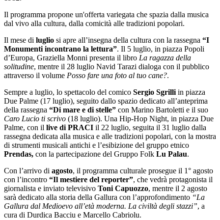
Il programma propone un'offerta variegata che spazia dalla musica
dal vivo alla cultura, dalla comicità alle tradizioni popolari.
Il mese di
luglio
si apre all’insegna della cultura con la rassegna
“I
Monumenti incontrano la lettura”
. Il 5 luglio, in piazza Popoli
d’Europa, Graziella Monni presenta il libro
La ragazza della
solitudine
, mentre il 28 luglio Navid Tarazi dialoga con il pubblico
attraverso il volume
Posso fare una foto al tuo cane?
.
Sempre a luglio, lo spettacolo del comico
Sergio Sgrilli
in piazza
Due Palme (17 luglio), seguito dallo spazio dedicato all’anteprima
della rassegna
“Di mare e di stelle”
con Marino Bartoletti e il suo
Caro Lucio ti scrivo
(18 luglio). Una Hip-Hop Night, in piazza Due
Palme, con il
live di PRACI
il 22 luglio, seguita il 31 luglio dalla
rassegna dedicata alla musica e alle tradizioni popolari, con la mostra
di strumenti musicali antichi e l’esibizione del gruppo etnico
Prendas,
con la partecipazione del Gruppo Folk
Lu Palau
.
Con l’arrivo di
agosto
, il programma culturale prosegue il 1° agosto
con l’incontro
“Il mestiere del reporter”
, che vedrà protagonista il
giornalista e inviato televisivo
Toni Capuozzo
, mentre il 2 agosto
sarà dedicato alla storia della Gallura con l’approfondimento
“La
Gallura dal Medioevo all’età moderna. La civiltà degli stazzi”
, a
cura di Durdica Bacciu e Marcello Cabriolu.