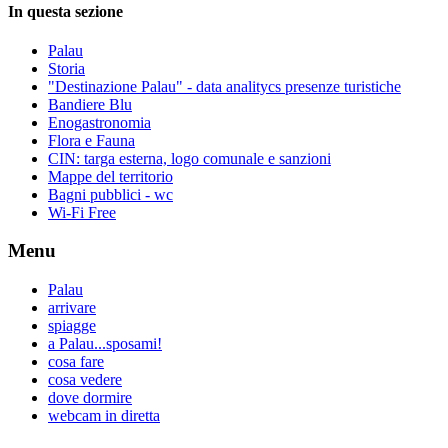
In questa sezione
Palau
Storia
"Destinazione Palau" - data analitycs presenze turistiche
Bandiere Blu
Enogastronomia
Flora e Fauna
CIN: targa esterna, logo comunale e sanzioni
Mappe del territorio
Bagni pubblici - wc
Wi-Fi Free
Menu
Palau
arrivare
spiagge
a Palau...sposami!
cosa fare
cosa vedere
dove dormire
webcam in diretta