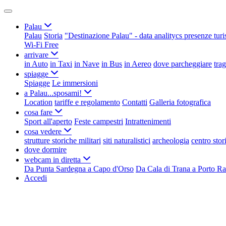
Palau
Palau
Storia
"Destinazione Palau" - data analitycs presenze turi
Wi-Fi Free
arrivare
in Auto
in Taxi
in Nave
in Bus
in Aereo
dove parcheggiare
tra
spiagge
Spiagge
Le immersioni
a Palau...sposami!
Location
tariffe e regolamento
Contatti
Galleria fotografica
cosa fare
Sport all'aperto
Feste campestri
Intrattenimenti
cosa vedere
strutture storiche militari
siti naturalistici
archeologia
centro stor
dove dormire
webcam in diretta
Da Punta Sardegna a Capo d'Orso
Da Cala di Trana a Porto Ra
Accedi