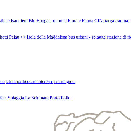
stiche
Bandiere Blu
Enogastronomia
Flora e Fauna
CIN: targa esterna,
ghetti Palau >< Isola della Maddalena
bus urbani - spiagge
stazione di ri
ico
siti di particolare interesse
siti religiosi
fael
Spiaggia La Sciumara
Porto Pollo