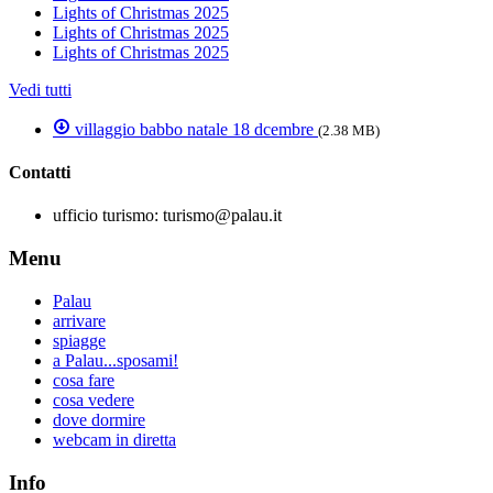
Lights of Christmas 2025
Lights of Christmas 2025
Lights of Christmas 2025
Vedi tutti
villaggio babbo natale 18 dcembre
(2.38 MB)
Contatti
ufficio turismo:
turismo@palau.it
Menu
Palau
arrivare
spiagge
a Palau...sposami!
cosa fare
cosa vedere
dove dormire
webcam in diretta
Info