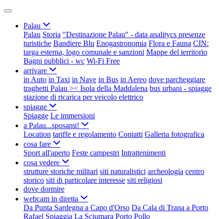
Palau
Palau
Storia
"Destinazione Palau" - data analitycs presenze
turistiche
Bandiere Blu
Enogastronomia
Flora e Fauna
CIN:
targa esterna, logo comunale e sanzioni
Mappe del territorio
Bagni pubblici - wc
Wi-Fi Free
arrivare
in Auto
in Taxi
in Nave
in Bus
in Aereo
dove parcheggiare
traghetti Palau >< Isola della Maddalena
bus urbani - spiagge
stazione di ricarica per veicolo elettrico
spiagge
Spiagge
Le immersioni
a Palau...sposami!
Location
tariffe e regolamento
Contatti
Galleria fotografica
cosa fare
Sport all'aperto
Feste campestri
Intrattenimenti
cosa vedere
strutture storiche militari
siti naturalistici
archeologia
centro
storico
siti di particolare interesse
siti religiosi
dove dormire
webcam in diretta
Da Punta Sardegna a Capo d'Orso
Da Cala di Trana a Porto
Rafael
Spiaggia La Sciumara
Porto Pollo