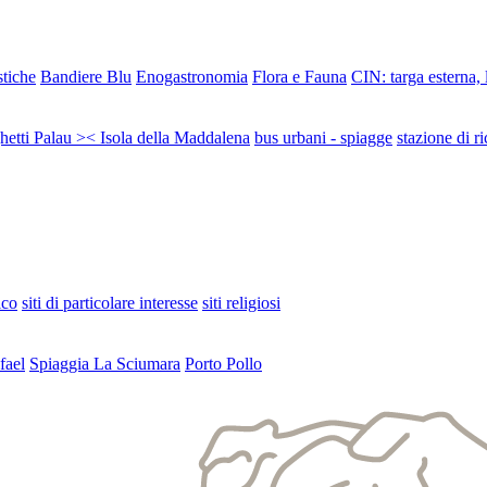
stiche
Bandiere Blu
Enogastronomia
Flora e Fauna
CIN: targa esterna,
ghetti Palau >< Isola della Maddalena
bus urbani - spiagge
stazione di ri
ico
siti di particolare interesse
siti religiosi
fael
Spiaggia La Sciumara
Porto Pollo