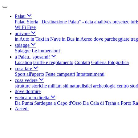
Palau
Palau
Storia
"Destinazione Palau" - data analitycs presenze turi
Wi-Fi Free
arrivare
in Auto
in Taxi
in Nave
in Bus
in Aereo
dove parcheggiare
tra
spiagge
Spiagge
Le immersioni
a Palau...sposami!
Location
tariffe e regolamento
Contatti
Galleria fotografica
cosa fare
Sport all'aperto
Feste campestri
Intrattenimenti
cosa vedere
strutture storiche militari
siti naturalistici
archeologia
centro stor
dove dormire
webcam in diretta
Da Punta Sardegna a Capo d'Orso
Da Cala di Trana a Porto Ra
Accedi