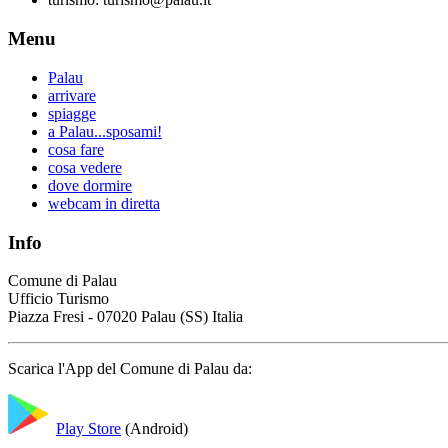
Menu
Palau
arrivare
spiagge
a Palau...sposami!
cosa fare
cosa vedere
dove dormire
webcam in diretta
Info
Comune di Palau
Ufficio Turismo
Piazza Fresi - 07020 Palau (SS) Italia
Scarica l'App del Comune di Palau da:
Play Store
(Android)