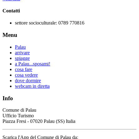
Contatti
settore socioculturale:
0789 770816
Menu
Palau
arrivare
spiagge
a Palau...sposami!
cosa fare
cosa vedere
dove dormire
webcam in diretta
Info
Comune di Palau
Ufficio Turismo
Piazza Fresi - 07020 Palau (SS) Italia
Scarica l'App del Comune di Palau da: