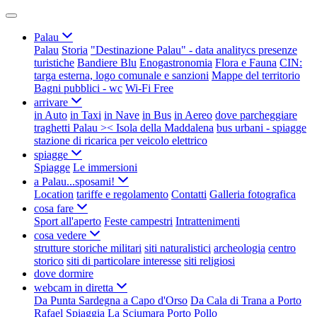
Palau
Palau
Storia
"Destinazione Palau" - data analitycs presenze
turistiche
Bandiere Blu
Enogastronomia
Flora e Fauna
CIN:
targa esterna, logo comunale e sanzioni
Mappe del territorio
Bagni pubblici - wc
Wi-Fi Free
arrivare
in Auto
in Taxi
in Nave
in Bus
in Aereo
dove parcheggiare
traghetti Palau >< Isola della Maddalena
bus urbani - spiagge
stazione di ricarica per veicolo elettrico
spiagge
Spiagge
Le immersioni
a Palau...sposami!
Location
tariffe e regolamento
Contatti
Galleria fotografica
cosa fare
Sport all'aperto
Feste campestri
Intrattenimenti
cosa vedere
strutture storiche militari
siti naturalistici
archeologia
centro
storico
siti di particolare interesse
siti religiosi
dove dormire
webcam in diretta
Da Punta Sardegna a Capo d'Orso
Da Cala di Trana a Porto
Rafael
Spiaggia La Sciumara
Porto Pollo