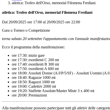
atletica: Trofeo dell'Orso, memorial Filomena Frediani
atletica: Trofeo dell'Orso, memorial Filomena Frediani
Dal 20/09/2025 ore 17:00 al 20/09/2025 ore 22:00
Gara o Torneo o Competizione
torna sabato 20 settembre l'appuntamento con l'annuale manifestazione 
Ecco il programma della manifestazione:
ore 17:30: inizio gare
ore 17:30: esordienti C 200 mt
ore 17:40: esordienti B 300 mt
ore 17:50: esordienti A 600 mt
ore 18:00: Assoluti Donne (A/J/P/5/SF) - Assoluti Uomini (A/
ore 18:40: Ragazze 1000 mt
ore 18:50: Ragazzi 1000 mt
ore 19:00: Cadetti/e 2000 mt
ore 19:20: Staffette Assolute/Master Miste 3 x 400 mt
ore 20:00: Premiazioni
Alla manifestazione possono partecipare tutti gli atleti/e delle categ