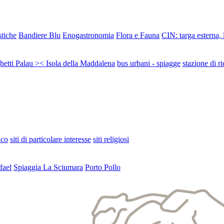
stiche
Bandiere Blu
Enogastronomia
Flora e Fauna
CIN: targa esterna,
ghetti Palau >< Isola della Maddalena
bus urbani - spiagge
stazione di ri
ico
siti di particolare interesse
siti religiosi
fael
Spiaggia La Sciumara
Porto Pollo