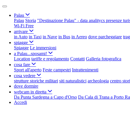
Palau
Palau
Storia
"Destinazione Palau" - data analitycs presenze turi
Wi-Fi Free
arrivare
in Auto
in Taxi
in Nave
in Bus
in Aereo
dove parcheggiare
tra
spiagge
Spiagge
Le immersioni
a Palau...sposami!
Location
tariffe e regolamento
Contatti
Galleria fotografica
cosa fare
Sport all'aperto
Feste campestri
Intrattenimenti
cosa vedere
strutture storiche militari
siti naturalistici
archeologia
centro stor
dove dormire
webcam in diretta
Da Punta Sardegna a Capo d'Orso
Da Cala di Trana a Porto Ra
Accedi