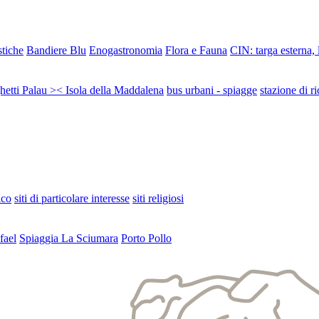
stiche
Bandiere Blu
Enogastronomia
Flora e Fauna
CIN: targa esterna,
ghetti Palau >< Isola della Maddalena
bus urbani - spiagge
stazione di ri
ico
siti di particolare interesse
siti religiosi
fael
Spiaggia La Sciumara
Porto Pollo