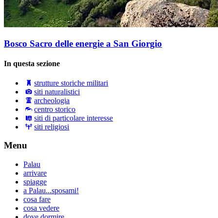
Bosco Sacro delle energie a San Giorgio
In questa sezione
strutture storiche militari
siti naturalistici
archeologia
centro storico
siti di particolare interesse
siti religiosi
Menu
Palau
arrivare
spiagge
a Palau...sposami!
cosa fare
cosa vedere
dove dormire