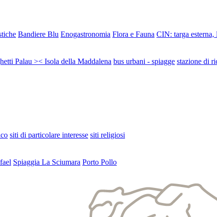
stiche
Bandiere Blu
Enogastronomia
Flora e Fauna
CIN: targa esterna,
ghetti Palau >< Isola della Maddalena
bus urbani - spiagge
stazione di ri
ico
siti di particolare interesse
siti religiosi
fael
Spiaggia La Sciumara
Porto Pollo