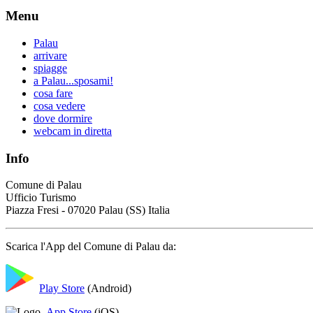
Menu
Palau
arrivare
spiagge
a Palau...sposami!
cosa fare
cosa vedere
dove dormire
webcam in diretta
Info
Comune di Palau
Ufficio Turismo
Piazza Fresi - 07020 Palau (SS) Italia
Scarica l'App del Comune di Palau da:
Play Store
(Android)
App Store
(iOS)