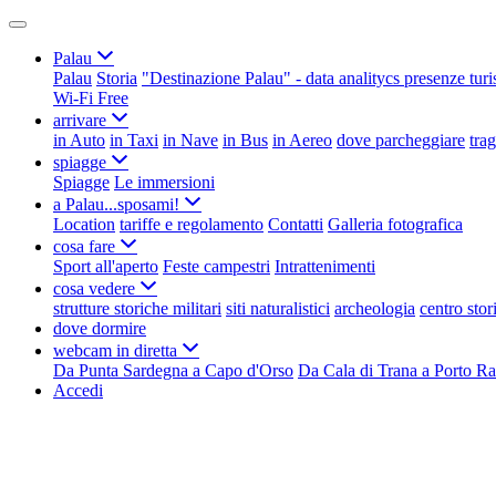
Palau
Palau
Storia
"Destinazione Palau" - data analitycs presenze turi
Wi-Fi Free
arrivare
in Auto
in Taxi
in Nave
in Bus
in Aereo
dove parcheggiare
tra
spiagge
Spiagge
Le immersioni
a Palau...sposami!
Location
tariffe e regolamento
Contatti
Galleria fotografica
cosa fare
Sport all'aperto
Feste campestri
Intrattenimenti
cosa vedere
strutture storiche militari
siti naturalistici
archeologia
centro stor
dove dormire
webcam in diretta
Da Punta Sardegna a Capo d'Orso
Da Cala di Trana a Porto Ra
Accedi