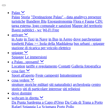
Palau
Palau
Storia
"Destinazione Palau" - data analitycs presenze
turistiche
Bandiere Blu
Enogastronomia
Flora e Fauna
CIN:
targa esterna, logo comunale e sanzioni
Mappe del territorio
Bagni pubblici - wc
Wi-Fi Free
arrivare
in Auto
in Taxi
in Nave
in Bus
in Aereo
dove parcheggiare
traghetti Palau >< Isola della Maddalena
bus urbani - spiagge
stazione di ricarica per veicolo elettrico
spiagge
Spiagge
Le immersioni
a Palau...sposami!
Location
tariffe e regolamento
Contatti
Galleria fotografica
cosa fare
Sport all'aperto
Feste campestri
Intrattenimenti
cosa vedere
strutture storiche militari
siti naturalistici
archeologia
centro
storico
siti di particolare interesse
siti religiosi
dove dormire
webcam in diretta
Da Punta Sardegna a Capo d'Orso
Da Cala di Trana a Porto
Rafael
Spiaggia La Sciumara
Porto Pollo