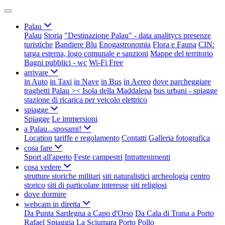
Palau
Palau
Storia
"Destinazione Palau" - data analitycs presenze
turistiche
Bandiere Blu
Enogastronomia
Flora e Fauna
CIN:
targa esterna, logo comunale e sanzioni
Mappe del territorio
Bagni pubblici - wc
Wi-Fi Free
arrivare
in Auto
in Taxi
in Nave
in Bus
in Aereo
dove parcheggiare
traghetti Palau >< Isola della Maddalena
bus urbani - spiagge
stazione di ricarica per veicolo elettrico
spiagge
Spiagge
Le immersioni
a Palau...sposami!
Location
tariffe e regolamento
Contatti
Galleria fotografica
cosa fare
Sport all'aperto
Feste campestri
Intrattenimenti
cosa vedere
strutture storiche militari
siti naturalistici
archeologia
centro
storico
siti di particolare interesse
siti religiosi
dove dormire
webcam in diretta
Da Punta Sardegna a Capo d'Orso
Da Cala di Trana a Porto
Rafael
Spiaggia La Sciumara
Porto Pollo