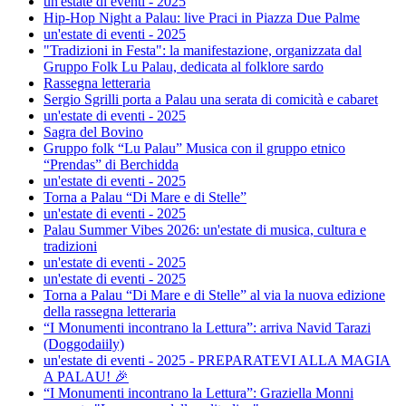
un'estate di eventi - 2025
Hip-Hop Night a Palau: live Praci in Piazza Due Palme
un'estate di eventi - 2025
"Tradizioni in Festa": la manifestazione, organizzata dal
Gruppo Folk Lu Palau, dedicata al folklore sardo
Rassegna letteraria
Sergio Sgrilli porta a Palau una serata di comicità e cabaret
un'estate di eventi - 2025
Sagra del Bovino
Gruppo folk “Lu Palau” Musica con il gruppo etnico
“Prendas” di Berchidda
un'estate di eventi - 2025
Torna a Palau “Di Mare e di Stelle”
un'estate di eventi - 2025
Palau Summer Vibes 2026: un'estate di musica, cultura e
tradizioni
un'estate di eventi - 2025
un'estate di eventi - 2025
Torna a Palau “Di Mare e di Stelle” al via la nuova edizione
della rassegna letteraria
“I Monumenti incontrano la Lettura”: arriva Navid Tarazi
(Doggodaiily)
un'estate di eventi - 2025 - PREPARATEVI ALLA MAGIA
A PALAU! 🎉
“I Monumenti incontrano la Lettura”: Graziella Monni