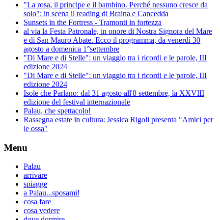
"La rosa, il principe e il bambino. Perché nessuno cresce da
solo": in scena il reading di Braina e Cancedda
Sunsets in the Fortress - Tramonti in fortezza
al via la Festa Patronale, in onore di Nostra Signora del Mare
e di San Mauro Abate. Ecco il programma, da venerdì 30
agosto a domenica 1°settembre
"Di Mare e di Stelle": un viaggio tra i ricordi e le parole, III
edizione 2024
"Di Mare e di Stelle": un viaggio tra i ricordi e le parole, III
edizione 2024
Isole che Parlano: dal 31 agosto all'8 settembre, la XXVIII
edizione del festival internazionale
Palau, che spettacolo!
Rassegna estate in cultura: Jessica Rigoli presenta "Amici per
le ossa"
Menu
Palau
arrivare
spiagge
a Palau...sposami!
cosa fare
cosa vedere
dove dormire