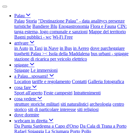
Palau
Palau
Storia
"Destinazione Palau" - data analitycs presenze
turistiche
Bandiere Blu
Enogastronomia
Flora e Fauna
CIN:
targa esterna, logo comunale e sanzioni
Mappe del territorio
Bagni pubblici - wc
Wi-Fi Free
arrivare
in Auto
in Taxi
in Nave
in Bus
in Aereo
dove parcheggiare
traghetti Palau >< Isola della Maddalena
bus urbani - spiagge
stazione di ricarica per veicolo elettrico
spiagge
Spiagge
Le immersioni
a Palau...sposami!
Location
tariffe e regolamento
Contatti
Galleria fotografica
cosa fare
Sport all'aperto
Feste campestri
Intrattenimenti
cosa vedere
strutture storiche militari
siti naturalistici
archeologia
centro
storico
siti di particolare interesse
siti religiosi
dove dormire
webcam in diretta
Da Punta Sardegna a Capo d'Orso
Da Cala di Trana a Porto
Rafael
Spiaggia La Sciumara
Porto Pollo