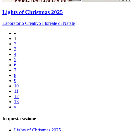
Lights of Christmas 2025
Laboratorio Creativo Floreale di Natale
«
1
2
3
4
5
6
7
8
9
10
11
12
13
»
In questa sezione
Lights of Christmas 2025