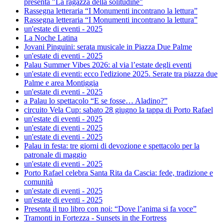
presenta "La ragazza della solitudine"
Rassegna letteraria “I Monumenti incontrano la lettura”
Rassegna letteraria “I Monumenti incontrano la lettura”
un'estate di eventi - 2025
La Noche Latina
Jovani Pinguini: serata musicale in Piazza Due Palme
un'estate di eventi - 2025
Palau Summer Vibes 2026: al via l’estate degli eventi
un'estate di eventi: ecco l'edizione 2025. Serate tra piazza due
Palme e area Montiggia
un'estate di eventi - 2025
a Palau lo spettacolo “E se fosse… Aladino?”
circuito Vela Cup: sabato 28 giugno la tappa di Porto Rafael
un'estate di eventi - 2025
un'estate di eventi - 2025
un'estate di eventi - 2025
Palau in festa: tre giorni di devozione e spettacolo per la
patronale di maggio
un'estate di eventi - 2025
Porto Rafael celebra Santa Rita da Cascia: fede, tradizione e
comunità
un'estate di eventi - 2025
un'estate di eventi - 2025
Presenta il tuo libro con noi: “Dove l’anima si fa voce”
Tramonti in Fortezza - Sunsets in the Fortress