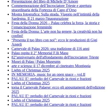
Presentazione del libro di Michele D’Amore
Commemorazione dell’Incrociatore Trieste e apertura
straordinaria della Fortezza di Capo d’Orso
Mostra fotografica: Sulla strada. Viaggio nell’intimità della
Sardegna. Il 21 marzo l'inaugurazione
Festa della Donna 2026 – Palau celebra la forza, la storia e
l’emancipazione femminile
Festa della Donna: L’arte non ha genere, la creatività non ha
confini!
“Presenta il tuo libro con noi”: ecco le produzioni di Gigi
Angeli
Carnevale di Palau 2026: una tradizione di 116 anni
Palau ospita il 2° Memorial F.lli Masu
82°anniversario dell'affondamento dell'incrociatore Trieste
Musei di Palau | Palau Museums
arte e scienza: il 17 dicembre al cineteatro Montiggia
Lights of Christmas 2025
IN MEMORIA, music for an open space – vol.II
PALAU E': preludio del Carnevale in rioni e frazioni
Lights of Christmas 2025
torna il Carnevale Palaese: ecco gli appuntamenti dell'edizione
2025
PALAU E': preludio del Carnevale in rioni e frazioni
Lights of Christmas 2025
PALAU E': preludio del Carnevale in rioni e frazioni