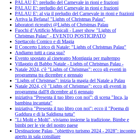
PALAU E': preludio del Carnevale in rioni e frazioni
PALAU E': preludio del Carnevale in rioni e frazioni
PALAU E': al via il preludio del Carnevale in rioni e frazioni
Arriva la Befana! "Lights of Christmas Palau"
laboratori ricreativi @Lights of Christmas Palau
Fuochi d’Artificio Musicali - Laser show "Lights of
Christmas Palau" - EVENTO POSTICIPATO
Spettacolo Comico e di Magia
Il Concerto Lirico di Natale: "Lights of Christmas Palau"
Andiamo tutti a casa sua?
Evento spostato al cineteatro Montiggia per maltempo
Villaggio di Babbo Natale - Lights of Christmas Palau -
Natale 2024, c'è "Lights of Christmas": ecco gli eventi in
programma tra dicembre e gennaio
"Lights of Christmas": inizia la magia del Natale a Palau
Natale 2024, c'è "Lights of Christmas": ecco gli eventi in
programma dall'8 dicembre al 6 gennaio
iniziativa “Presenta il tuo libro con noi”: di scena "Inca, la
bambina incantata"
iniziativa "Presenta il tuo libro con noi": ecco il "Poema di
Gaddura e di la Saldigna tutta"
"Li Molti e Molti", viviamo insieme la tradizione. Bimbe e
bimbi per le vie del nostro paese
Destinazione Palau, "obiettivo turismo 2024 - 2028": incontro
aperto in sala consiliare