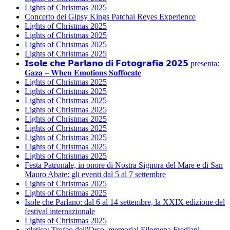
Lights of Christmas 2025
Concerto dei Gipsy Kings Patchai Reyes Experience
Lights of Christmas 2025
Lights of Christmas 2025
Lights of Christmas 2025
Lights of Christmas 2025
𝗜𝘀𝗼𝗹𝗲 𝗰𝗵𝗲 𝗣𝗮𝗿𝗹𝗮𝗻𝗼 𝗱𝗶 𝗙𝗼𝘁𝗼𝗴𝗿𝗮𝗳𝗶𝗮 𝟮𝟬𝟮𝟱 presenta:
𝐆𝐚𝐳𝐚 – 𝐖𝐡𝐞𝐧 𝐄𝐦𝐨𝐭𝐢𝐨𝐧𝐬 𝐒𝐮𝐟𝐟𝐨𝐜𝐚𝐭𝐞
Lights of Christmas 2025
Lights of Christmas 2025
Lights of Christmas 2025
Lights of Christmas 2025
Lights of Christmas 2025
Lights of Christmas 2025
Lights of Christmas 2025
Lights of Christmas 2025
Lights of Christmas 2025
Festa Patronale, in onore di Nostra Signora del Mare e di San
Mauro Abate: gli eventi dal 5 al 7 settembre
Lights of Christmas 2025
Lights of Christmas 2025
Isole che Parlano: dal 6 al 14 settembre, la XXIX edizione del
festival internazionale
Lights of Christmas 2025
atletica: Trofeo dell'Orso, memorial Filomena Frediani