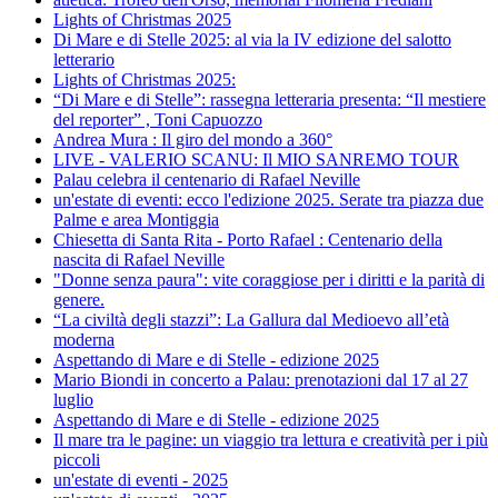
Lights of Christmas 2025
Di Mare e di Stelle 2025: al via la IV edizione del salotto
letterario
Lights of Christmas 2025:
“Di Mare e di Stelle”: rassegna letteraria presenta: “Il mestiere
del reporter” , Toni Capuozzo
Andrea Mura : Il giro del mondo a 360°
LIVE - VALERIO SCANU: Il MIO SANREMO TOUR
Palau celebra il centenario di Rafael Neville
un'estate di eventi: ecco l'edizione 2025. Serate tra piazza due
Palme e area Montiggia
Chiesetta di Santa Rita - Porto Rafael : Centenario della
nascita di Rafael Neville
"Donne senza paura": vite coraggiose per i diritti e la parità di
genere.
“La civiltà degli stazzi”: La Gallura dal Medioevo all’età
moderna
Aspettando di Mare e di Stelle - edizione 2025
Mario Biondi in concerto a Palau: prenotazioni dal 17 al 27
luglio
Aspettando di Mare e di Stelle - edizione 2025
Il mare tra le pagine: un viaggio tra lettura e creatività per i più
piccoli
un'estate di eventi - 2025