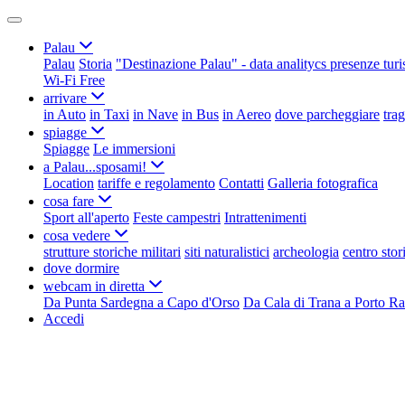
Palau
Palau
Storia
"Destinazione Palau" - data analitycs presenze turi
Wi-Fi Free
arrivare
in Auto
in Taxi
in Nave
in Bus
in Aereo
dove parcheggiare
tra
spiagge
Spiagge
Le immersioni
a Palau...sposami!
Location
tariffe e regolamento
Contatti
Galleria fotografica
cosa fare
Sport all'aperto
Feste campestri
Intrattenimenti
cosa vedere
strutture storiche militari
siti naturalistici
archeologia
centro stor
dove dormire
webcam in diretta
Da Punta Sardegna a Capo d'Orso
Da Cala di Trana a Porto Ra
Accedi