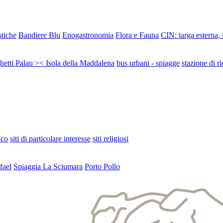
stiche
Bandiere Blu
Enogastronomia
Flora e Fauna
CIN: targa esterna,
ghetti Palau >< Isola della Maddalena
bus urbani - spiagge
stazione di ri
ico
siti di particolare interesse
siti religiosi
fael
Spiaggia La Sciumara
Porto Pollo