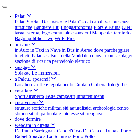
Palau
Palau
Storia
"Destinazione Palau" - data analitycs presenze
turistiche
Bandiere Blu
Enogastronomia
Flora e Fauna
CIN:
targa esterna, logo comunale e sanzioni
Mappe del territorio
Bagni pubblici - wc
Wi-Fi Free
arrivare
in Auto
in Taxi
in Nave
in Bus
in Aereo
dove parcheggiare
traghetti Palau >< Isola della Maddalena
bus urbani - spiagge
stazione di ricarica per veicolo elettrico
spiagge
Spiagge
Le immersioni
a Palau...sposami!
Location
tariffe e regolamento
Contatti
Galleria fotografica
cosa fare
Sport all'aperto
Feste campestri
Intrattenimenti
cosa vedere
strutture storiche militari
siti naturalistici
archeologia
centro
storico
siti di particolare interesse
siti religiosi
dove dormire
webcam in diretta
Da Punta Sardegna a Capo d'Orso
Da Cala di Trana a Porto
Rafael
Spiaggia La Sciumara
Porto Pollo