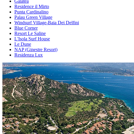
Galatea
Residence il Mirto
Punta Cardinalino
Palau Green Village
Windsurf Village-Baia Dei Delfini
Blue Corner
Resort Le Saline
L'Isola Surf House
Le Dune
NAP (Ginestre Resort)
Residenza Lux