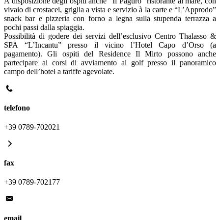
A disposizione degli ospiti anche “Il Paguro” ristorante al mare, con
vivaio di crostacei, griglia a vista e servizio à la carte e “L’Approdo”
snack bar e pizzeria con forno a legna sulla stupenda terrazza a
pochi passi dalla spiaggia.
Possibilità di godere dei servizi dell’esclusivo Centro Thalasso &
SPA “L’Incantu” presso il vicino l’Hotel Capo d’Orso (a
pagamento). Gli ospiti del Residence Il Mirto possono anche
partecipare ai corsi di avviamento al golf presso il panoramico
campo dell’hotel a tariffe agevolate.
telefono
+39 0789-702021
fax
+39 0789-702177
email