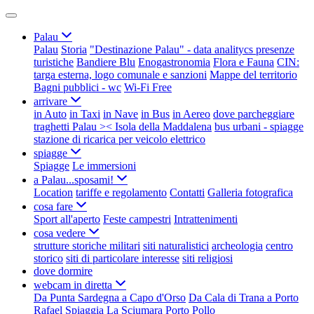
Palau
Palau
Storia
"Destinazione Palau" - data analitycs presenze
turistiche
Bandiere Blu
Enogastronomia
Flora e Fauna
CIN:
targa esterna, logo comunale e sanzioni
Mappe del territorio
Bagni pubblici - wc
Wi-Fi Free
arrivare
in Auto
in Taxi
in Nave
in Bus
in Aereo
dove parcheggiare
traghetti Palau >< Isola della Maddalena
bus urbani - spiagge
stazione di ricarica per veicolo elettrico
spiagge
Spiagge
Le immersioni
a Palau...sposami!
Location
tariffe e regolamento
Contatti
Galleria fotografica
cosa fare
Sport all'aperto
Feste campestri
Intrattenimenti
cosa vedere
strutture storiche militari
siti naturalistici
archeologia
centro
storico
siti di particolare interesse
siti religiosi
dove dormire
webcam in diretta
Da Punta Sardegna a Capo d'Orso
Da Cala di Trana a Porto
Rafael
Spiaggia La Sciumara
Porto Pollo