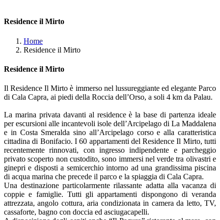
Residence il Mirto
Home
Residence il Mirto
Residence il Mirto
Il Residence Il Mirto è immerso nel lussureggiante ed elegante Parco
di Cala Capra, ai piedi della Roccia dell’Orso, a soli 4 km da Palau.
La marina privata davanti al residence è la base di partenza ideale
per escursioni alle incantevoli isole dell’Arcipelago di La Maddalena
e in Costa Smeralda sino all’Arcipelago corso e alla caratteristica
cittadina di Bonifacio. I 60 appartamenti del Residence Il Mirto, tutti
recentemente rinnovati, con ingresso indipendente e parcheggio
privato scoperto non custodito, sono immersi nel verde tra olivastri e
ginepri e disposti a semicerchio intorno ad una grandissima piscina
di acqua marina che precede il parco e la spiaggia di Cala Capra.
Una destinazione particolarmente rilassante adatta alla vacanza di
coppie e famiglie. Tutti gli appartamenti dispongono di veranda
attrezzata, angolo cottura, aria condizionata in camera da letto, TV,
cassaforte, bagno con doccia ed asciugacapelli.