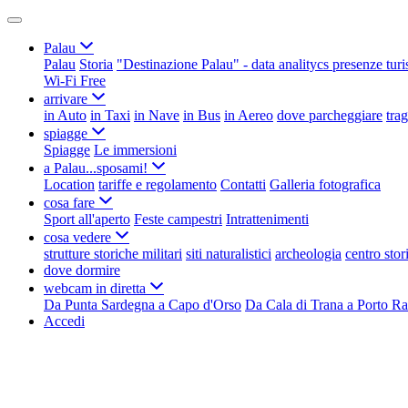
Palau
Palau
Storia
"Destinazione Palau" - data analitycs presenze turi
Wi-Fi Free
arrivare
in Auto
in Taxi
in Nave
in Bus
in Aereo
dove parcheggiare
tra
spiagge
Spiagge
Le immersioni
a Palau...sposami!
Location
tariffe e regolamento
Contatti
Galleria fotografica
cosa fare
Sport all'aperto
Feste campestri
Intrattenimenti
cosa vedere
strutture storiche militari
siti naturalistici
archeologia
centro stor
dove dormire
webcam in diretta
Da Punta Sardegna a Capo d'Orso
Da Cala di Trana a Porto Ra
Accedi