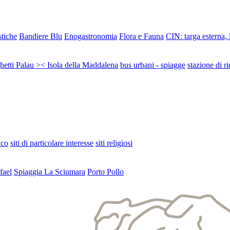
stiche
Bandiere Blu
Enogastronomia
Flora e Fauna
CIN: targa esterna,
ghetti Palau >< Isola della Maddalena
bus urbani - spiagge
stazione di ri
ico
siti di particolare interesse
siti religiosi
fael
Spiaggia La Sciumara
Porto Pollo