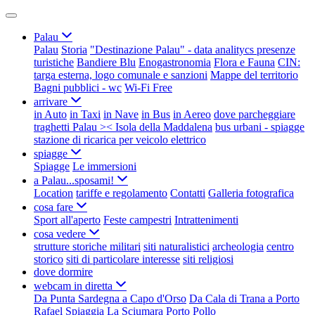
Palau
Palau
Storia
"Destinazione Palau" - data analitycs presenze
turistiche
Bandiere Blu
Enogastronomia
Flora e Fauna
CIN:
targa esterna, logo comunale e sanzioni
Mappe del territorio
Bagni pubblici - wc
Wi-Fi Free
arrivare
in Auto
in Taxi
in Nave
in Bus
in Aereo
dove parcheggiare
traghetti Palau >< Isola della Maddalena
bus urbani - spiagge
stazione di ricarica per veicolo elettrico
spiagge
Spiagge
Le immersioni
a Palau...sposami!
Location
tariffe e regolamento
Contatti
Galleria fotografica
cosa fare
Sport all'aperto
Feste campestri
Intrattenimenti
cosa vedere
strutture storiche militari
siti naturalistici
archeologia
centro
storico
siti di particolare interesse
siti religiosi
dove dormire
webcam in diretta
Da Punta Sardegna a Capo d'Orso
Da Cala di Trana a Porto
Rafael
Spiaggia La Sciumara
Porto Pollo