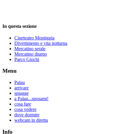
In questa sezione
Cineteatro Montiggia
Divertimento e vita notturna
Mercatino serale
Mercatino diurno
Parco Giochi
Menu
Palau
arrivare
spiagge
a Palau...sposami!
cosa fare
cosa vedere
dove dormire
webcam in diretta
Info