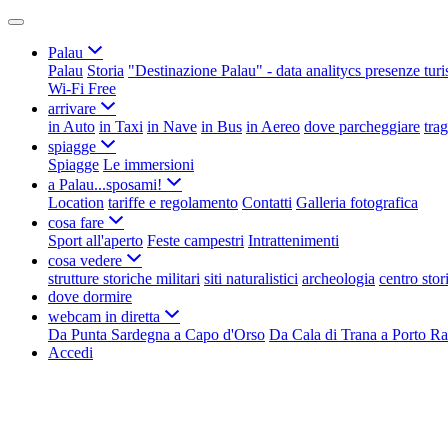
Palau
Palau
Storia
"Destinazione Palau" - data analitycs presenze turi
Wi-Fi Free
arrivare
in Auto
in Taxi
in Nave
in Bus
in Aereo
dove parcheggiare
tra
spiagge
Spiagge
Le immersioni
a Palau...sposami!
Location
tariffe e regolamento
Contatti
Galleria fotografica
cosa fare
Sport all'aperto
Feste campestri
Intrattenimenti
cosa vedere
strutture storiche militari
siti naturalistici
archeologia
centro stor
dove dormire
webcam in diretta
Da Punta Sardegna a Capo d'Orso
Da Cala di Trana a Porto Ra
Accedi