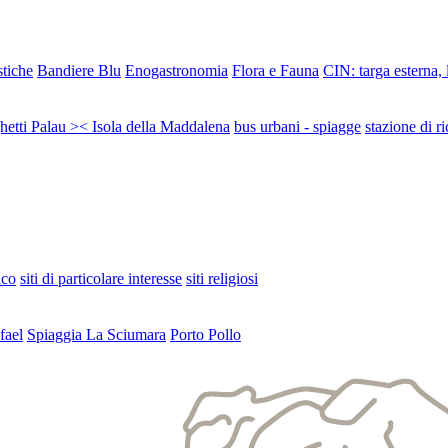
stiche
Bandiere Blu
Enogastronomia
Flora e Fauna
CIN: targa esterna,
ghetti Palau >< Isola della Maddalena
bus urbani - spiagge
stazione di ri
ico
siti di particolare interesse
siti religiosi
fael
Spiaggia La Sciumara
Porto Pollo