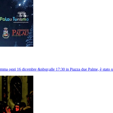
mma oggi 16 dicembre &nbsp;alle 17:30 in Piazza due Palme, è stato spo