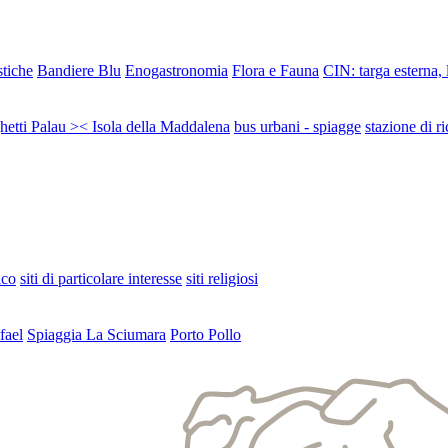
stiche
Bandiere Blu
Enogastronomia
Flora e Fauna
CIN: targa esterna,
ghetti Palau >< Isola della Maddalena
bus urbani - spiagge
stazione di ri
ico
siti di particolare interesse
siti religiosi
fael
Spiaggia La Sciumara
Porto Pollo