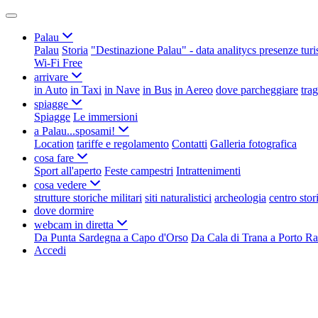
Palau
Palau
Storia
"Destinazione Palau" - data analitycs presenze turi
Wi-Fi Free
arrivare
in Auto
in Taxi
in Nave
in Bus
in Aereo
dove parcheggiare
tra
spiagge
Spiagge
Le immersioni
a Palau...sposami!
Location
tariffe e regolamento
Contatti
Galleria fotografica
cosa fare
Sport all'aperto
Feste campestri
Intrattenimenti
cosa vedere
strutture storiche militari
siti naturalistici
archeologia
centro stor
dove dormire
webcam in diretta
Da Punta Sardegna a Capo d'Orso
Da Cala di Trana a Porto Ra
Accedi